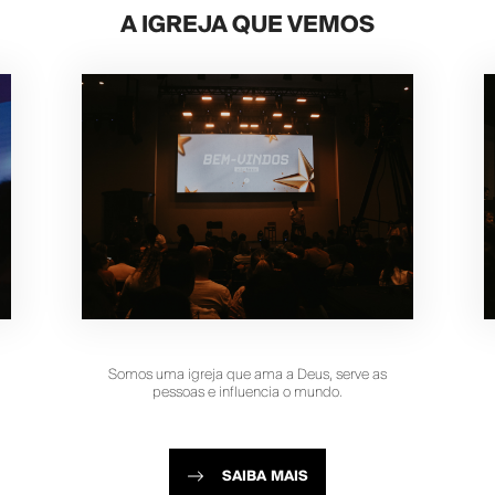
A IGREJA QUE VEMOS
Somos uma igreja que ama a Deus, serve as
pessoas e influencia o mundo.
SAIBA MAIS