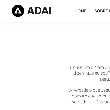
ADAI
HOME
SOBRE 
Houve um dia em que
dizem que eu sou? E
perg
A verdade é que Jes
comum que amou ao 
vontade. (Fp. 2.5-