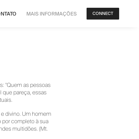
NTATO
MAIS INFORMAÇÕES
CONNECT
os: "Quem as pessoas
el que pareça, essas
uais.
o e divino. Um homem
 por completo à sua
des multidões. (Mt.