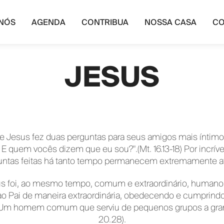
NÓS
AGENDA
CONTRIBUA
NOSSA CASA
CO
JESUS
 Jesus fez duas perguntas para seus amigos mais íntim
 quem vocês dizem que eu sou?".(Mt. 16.13-18) Por incrív
untas feitas há tanto tempo permanecem extremamente at
us foi, ao mesmo tempo, comum e extraordinário, human
Pai de maneira extraordinária, obedecendo e cumprindo
9) Um homem comum que serviu de pequenos grupos a gran
20.28).